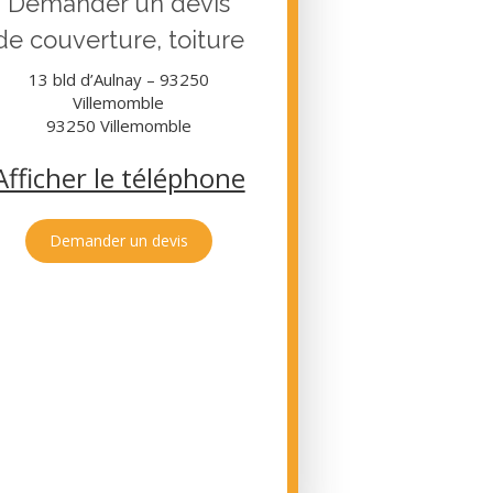
Demander un devis
de couverture, toiture
13 bld d’Aulnay – 93250
Villemomble
93250
Villemomble
Afficher le téléphone
Demander un devis