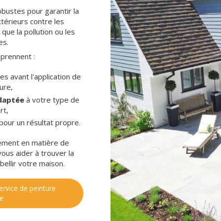
obustes pour garantir la
térieurs contre les
que la pollution ou les
es.
prennent :
es avant l'application de
ture,
daptée
à votre type de
rt,
pour un résultat propre.
ement en matière de
vous aider à trouver la
bellir votre maison.
ervice de peinture
e