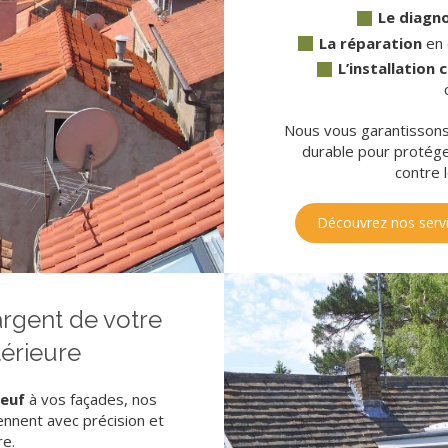
Le di
agno
La réparation
en
L’installation
Nous vous garantissons 
durable pour protég
contre 
Découvrez nos servi
argent de votre
térieure
neuf
à vos façades, nos
ennent avec précision et
re.