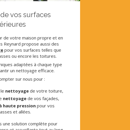
de vos surfaces
érieures
eur de votre maison propre et en
ros Reynard propose aussi des
ge
pour vos surfaces telles que
asses ou encore les toitures.
hniques adaptées à chaque type
antir un nettoyage efficace.
ompter sur nous pour :
 le
nettoyage
de votre toiture,
e
nettoyage
de vos façades,
à haute pression
pour vos
asses et allées.
 une solution complète pour
pre et accueillante tout au long