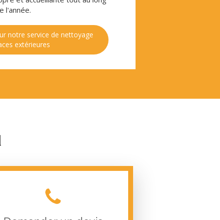
e l'année.
ur notre service de nettoyage
aces extérieures
d