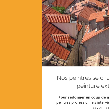
Nos peintres se ch
peinture ex
Pour redonner un coup de 
peintres professionnels intervi
savoir-fai