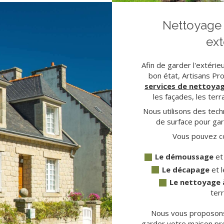
Nettoyage 
ext
Afin de garder l'extéri
bon état, Artisans P
services de nettoya
les façades, les terr
Nous utilisons des tec
de surface pour gar
Vous pouvez c
Le démoussage
et
Le décapage
et l
Le nettoyage 
terr
Nous vous proposons
garder votre maison pro