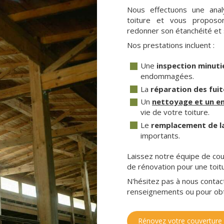
Nous effectuons une anal
toiture et vous proposon
redonner son étanchéité et s
Nos prestations incluent :
Une
inspection minuti
endommagées.
La
réparation des fuit
Un
nettoyage et un en
vie de votre toiture.
Le
remplacement de l
importants.
Laissez notre équipe de co
de rénovation pour une toitu
N'hésitez pas à nous conta
renseignements ou pour obte
Rénovez votre couverture 