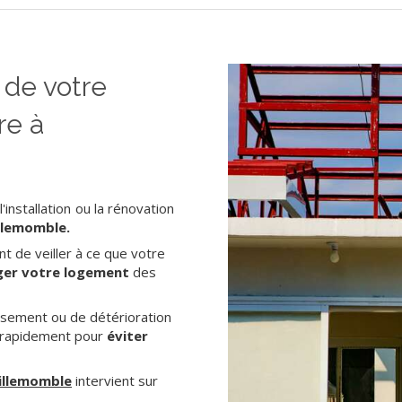
 de votre
re à
'installation ou la rénovation
illemomble.
nt de veiller à ce que votre
ger votre logement
des
issement ou de détérioration
ir rapidement pour
éviter
Villemomble
intervient sur