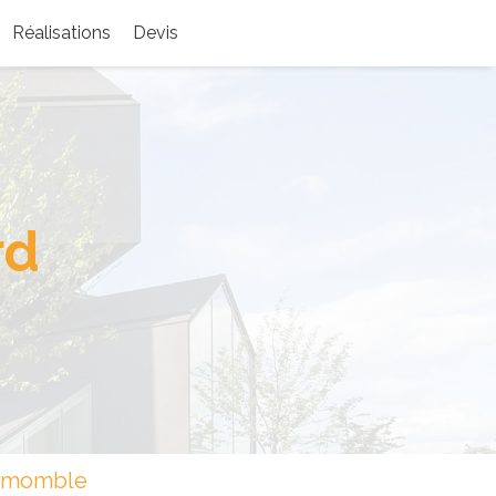
Réalisations
Devis
rd
llemomble